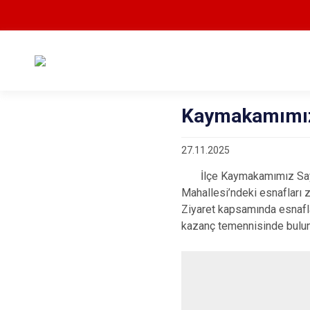
Kaymakamımız İ
27.11.2025
İlçe Kaymakamımız Sayın 
Mahallesi’ndeki esnafları zi
Ziyaret kapsamında esnafla
kazanç temennisinde bulu