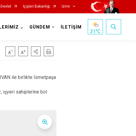
-Devlet
İçişleri Bakanlığı
İzmir
LERİMİZ
GÜNDEM
İLETİŞİM
31
°C
AN ile birlikte İsmetpaşa
Foça
Menemen
Gaziemir
Narlıdere
 işyeri sahiplerine bol
Güzelbahçe
Ödemiş
Karaburun
Seferihisar
Karşıyaka
Selçuk
Kemalpaşa
Tire