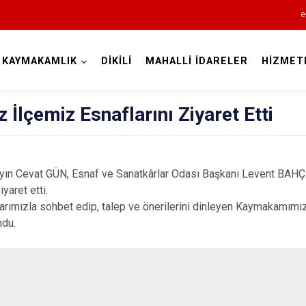
e
KAYMAKAMLIK
DİKİLİ
MAHALLİ İDARELER
HİZMET
İzmir
lçemiz Esnaflarını Ziyaret Etti
Cevat GÜN, Esnaf ve Sanatkârlar Odası Başkanı Levent BAHÇIV
Aliağa
yaret etti.
Balçova
rımızla sohbet edip, talep ve önerilerini dinleyen Kaymakamımız,
ndu.
Bayındır
Bergama
Beydağ
Bornova