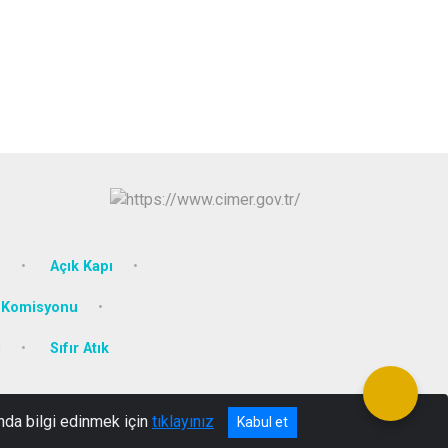
e
Açık Kapı
m Komisyonu
i
Sıfır Atık
nda bilgi edinmek için
tıklayınız
Kabul et