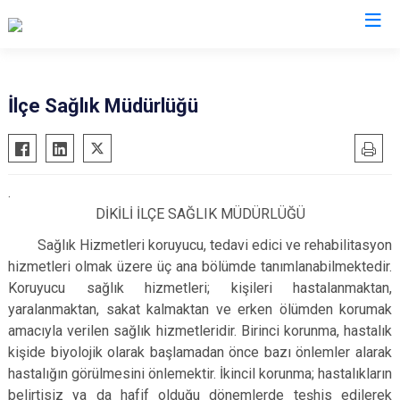
İzmir
İlçe Sağlık Müdürlüğü
Aliağa
Foça
Menemen
Balçova
Gaziemir
Narlıdere
.
Bayındır
Güzelbahçe
Ödemiş
DİKİLİ İLÇE SAĞLIK MÜDÜRLÜĞÜ
Bergama
Karaburun
Seferihisar
Sağlık Hizmetleri koruyucu, tedavi edici ve rehabilitasyon
Beydağ
Karşıyaka
Selçuk
hizmetleri olmak üzere üç ana bölümde tanımlanabilmektedir.
Bornova
Kemalpaşa
Tire
Koruyucu sağlık hizmetleri; kişileri hastalanmaktan,
Buca
Kınık
Torbalı
yaralanmaktan, sakat kalmaktan ve erken ölümden korumak
amacıyla verilen sağlık hizmetleridir. Birinci korunma, hastalık
Çeşme
Kiraz
Urla
kişide biyolojik olarak başlamadan önce bazı önlemler alarak
Çiğli
Konak
Bayraklı
hastalığın görülmesini önlemektir. İkincil korunma; hastalıkların
Dikili
Menderes
Karabağlar
belirtisiz ya da hafif olduğu dönemlerde teşhis edilerek