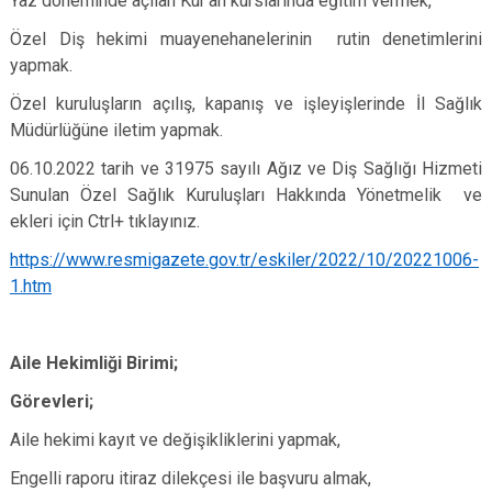
Yaz döneminde açılan Kur’an kurslarında eğitim vermek,
Özel Diş hekimi muayenehanelerinin rutin denetimlerini
yapmak.
Özel kuruluşların açılış, kapanış ve işleyişlerinde İl Sağlık
Müdürlüğüne iletim yapmak.
06.10.2022 tarih ve 31975 sayılı Ağız ve Diş Sağlığı Hizmeti
Sunulan Özel Sağlık Kuruluşları Hakkında Yönetmelik ve
ekleri için Ctrl+ tıklayınız.
https://www.resmigazete.gov.tr/eskiler/2022/10/20221006-
1.htm
Aile Hekimliği Birimi;
Görevleri;
Aile hekimi kayıt ve değişikliklerini yapmak,
Engelli raporu itiraz dilekçesi ile başvuru almak,