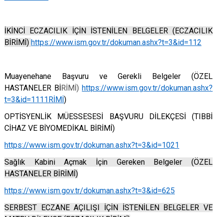
İKİNCİ ECZACILIK İÇİN İSTENİLEN BELGELER (ECZACILIK
BİRİMİ)
https://www.ism.gov.tr/dokuman.ashx?t=3&id=112
Muayenehane Başvuru ve Gerekli Belgeler (ÖZEL
HASTANELER Bİ
RİMİ)
https://www.ism.gov.tr/dokuman.ashx?
t=3&id=1111RİMİ
)
OPTİSYENLİK MÜESSESESİ BAŞVURU DİLEKÇESİ (TIBBİ
CİHAZ VE BİYOMEDİKAL BİRİMİ)
https://www.ism.gov.tr/dokuman.ashx?t=3&id=1021
Sağlık Kabini Açmak İçin Gereken Belgeler (ÖZEL
HASTANELER BİRİMİ)
https://www.ism.gov.tr/dokuman.ashx?t=3&id=625
SERBEST ECZANE AÇILIŞI İÇİN İSTENİLEN BELGELER VE