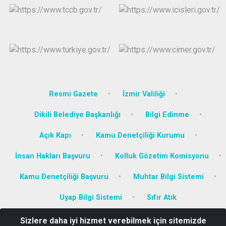
Resmi Gazete
İzmir Valiliği
Dikili Belediye Başkanlığı
Bilgi Edinme
Açık Kapı
Kamu Denetçiliği Kurumu
İnsan Hakları Başvuru
Kolluk Gözetim Komisyonu
Kamu Denetçiliği Başvuru
Muhtar Bilgi Sistemi
Uyap Bilgi Sistemi
Sıfır Atık
Sizlere daha iyi hizmet verebilmek için sitemizde
İsmetpaşa Mah. Şehit Sami Akbulut Cad. No:26 Dikili/İZMİR