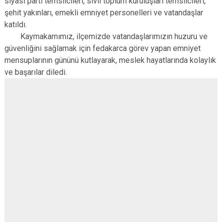
siyasi parti temsilcileri, sivil toplum kuruluşları temsilcileri,
şehit yakınları, emekli emniyet personelleri ve vatandaşlar
katıldı.
Kaymakamımız, ilçemizde vatandaşlarımızın huzuru ve
güvenliğini sağlamak için fedakarca görev yapan emniyet
mensuplarının gününü kutlayarak, meslek hayatlarında kolaylık
ve başarılar diledi.