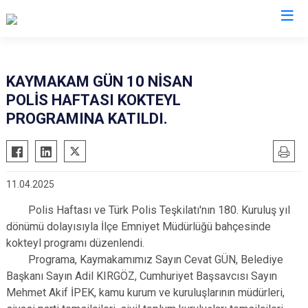
İzmir
KAYMAKAM GÜN 10 NİSAN
POLİS HAFTASI KOKTEYL
Aliağa
Foça
Menemen
PROGRAMINA KATILDI.
Balçova
Gaziemir
Narlıdere
Bayındır
Güzelbahçe
Ödemiş
Bergama
Karaburun
Seferihisar
11.04.2025
Beydağ
Karşıyaka
Selçuk
Polis Haftası ve Türk Polis Teşkilatı'nın 180. Kuruluş yıl
Bornova
Kemalpaşa
Tire
dönümü dolayısıyla İlçe Emniyet Müdürlüğü bahçesinde
Buca
Kınık
Torbalı
kokteyl programı düzenlendi.
Çeşme
Kiraz
Urla
Programa, Kaymakamımız Sayın Cevat GÜN, Belediye
Başkanı Sayın Adil KIRGÖZ, Cumhuriyet Başsavcısı Sayın
Çiğli
Konak
Bayraklı
Mehmet Akif İPEK, kamu kurum ve kuruluşlarının müdürleri,
Dikili
Menderes
Karabağlar