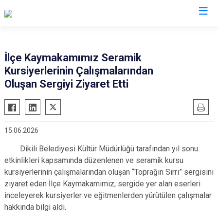
İzmir
İlçe Kaymakamımız Seramik
Kursiyerlerinin Çalışmalarından
Aliağa
Foça
Menemen
Oluşan Sergiyi Ziyaret Etti
Balçova
Gaziemir
Narlıdere
Bayındır
Güzelbahçe
Ödemiş
Bergama
Karaburun
Seferihisar
15.06.2026
Beydağ
Karşıyaka
Selçuk
Dikili Belediyesi Kültür Müdürlüğü tarafından yıl sonu
Bornova
Kemalpaşa
Tire
etkinlikleri kapsamında düzenlenen ve seramik kursu
Buca
Kınık
Torbalı
kursiyerlerinin çalışmalarından oluşan “Toprağın Sırrı” sergisini
Çeşme
Kiraz
Urla
ziyaret eden İlçe Kaymakamımız, sergide yer alan eserleri
inceleyerek kursiyerler ve eğitmenlerden yürütülen çalışmalar
Çiğli
Konak
Bayraklı
hakkında bilgi aldı.
Dikili
Menderes
Karabağlar